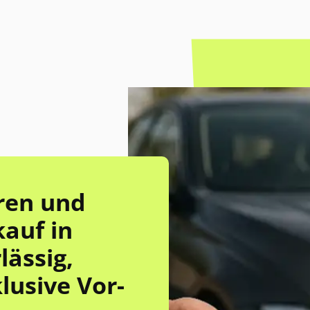
iren und
auf in
ässig,
lusive Vor-