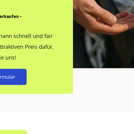
erkaufen -
mann schnell und fair
raktiven Preis dafür.
ie uns!
ormular