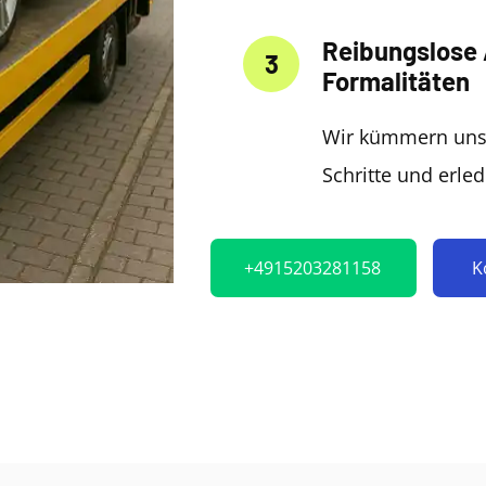
Reibungslose
3
Formalitäten
Wir kümmern uns
Schritte und erled
+4915203281158
K